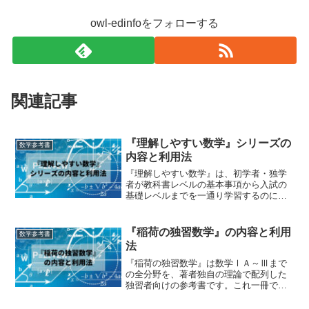
owl-edinfoをフォローする
関連記事
『理解しやすい数学』シリーズの
数学参考書
内容と利用法
『理解しやすい数学』は、初学者・独学
者が教科書レベルの基本事項から入試の
基礎レベルまでを一通り学習するのに適
した網羅形参考書です。著者の藤田宏さ
んは研文書院から出版されていた『大学
への数学』（いわゆる黒大数）の執筆者
『稲荷の独習数学』の内容と利用
数学参考書
として知られています。黒...
法
『稲荷の独習数学』は数学ⅠＡ～Ⅲまで
の全分野を、著者独自の理論で配列した
独習者向けの参考書です。これ一冊で高
校数学の内容と発展事項を一気に学ぶこ
とができます。著者の稲荷誠さんは京都