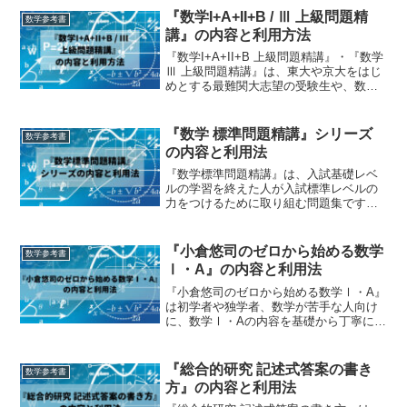
で数学専門塾を開いていらっしゃる方で
『数学I+A+II+B / Ⅲ 上級問題精
数学参考書
す。「はじめに」でも著者...
講』の内容と利用方法
『数学I+A+II+B 上級問題精講』・『数学
Ⅲ 上級問題精講』は、東大や京大をはじ
めとする最難関大志望の受験生や、数学
が得意で得点源にしたい受験生におすす
めの問題集です。旺文社から出ている数
学の問題集の中では最高レベルだと言え
『数学 標準問題精講』シリーズ
数学参考書
るでしょう。...
の内容と利用法
『数学標準問題精講』は、入試基礎レベ
ルの学習を終えた人が入試標準レベルの
力をつけるために取り組む問題集です。
このレベル帯の問題集にしては難しめの
問題も交じっているので、中堅大志望者
はこれをゴールとしてもいいでしょう。
『小倉悠司のゼロから始める数学
数学参考書
逆に難関大志望者は、この...
Ⅰ・A』の内容と利用法
『小倉悠司のゼロから始める数学Ⅰ・A』
は初学者や独学者、数学が苦手な人向け
に、数学Ⅰ・Aの内容を基礎から丁寧に解
説している講義形式の参考書です。本編
だけで約700ページ、別冊解答もあわせる
と約800ページとなかなかのボリュームで
『総合的研究 記述式答案の書き
数学参考書
すが、解説は...
方』の内容と利用法