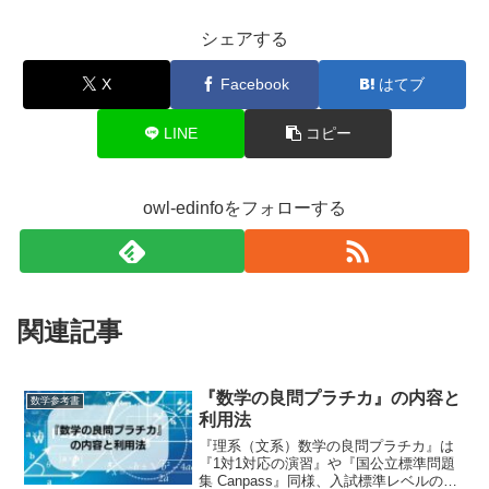
シェアする
X
Facebook
はてブ
LINE
コピー
owl-edinfoをフォローする
関連記事
『数学の良問プラチカ』の内容と
数学参考書
利用法
『理系（文系）数学の良問プラチカ』は
『1対1対応の演習』や『国公立標準問題
集 Canpass』同様、入試標準レベルの典