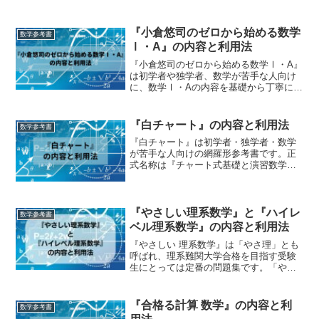
型問題を中心に扱っている問題集です。
網羅形参考書の問題を一通り解き終わっ
た人にとっては、難関大学受験用の問題
『小倉悠司のゼロから始める数学
数学参考書
集に入る前の準...
Ⅰ・A』の内容と利用法
『小倉悠司のゼロから始める数学Ⅰ・A』
は初学者や独学者、数学が苦手な人向け
に、数学Ⅰ・Aの内容を基礎から丁寧に解
説している講義形式の参考書です。本編
だけで約700ページ、別冊解答もあわせる
と約800ページとなかなかのボリュームで
『白チャート』の内容と利用法
数学参考書
すが、解説は...
『白チャート』は初学者・独学者・数学
が苦手な人向けの網羅形参考書です。正
式名称は『チャート式基礎と演習数学』
ですが、チャート式の他の参考書（『黄
チャート』、『青チャート』、『赤チャ
ート』同様、色で呼ばれるのが通例なの
で、ここでも『白チャート...
『やさしい理系数学』と『ハイレ
数学参考書
ベル理系数学』の内容と利用法
『やさしい 理系数学』は「やさ理」とも
呼ばれ、理系難関大学合格を目指す受験
生にとっては定番の問題集です。「やさ
しい」とありますが、あくまで難関大学
を目指す人向けの問題集であり、全然
「易しく」はありませんので注意しまし
『合格る計算 数学』の内容と利
数学参考書
ょう。タイトルにだまされ...