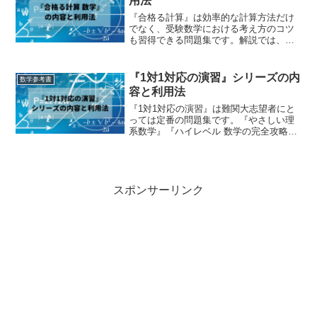
用法
『合格る計算』は効率的な計算方法だけ
でなく、受験数学における考え方のコツ
も習得できる問題集です。解説では、暗
算すべきところや慣れてきたら省略すべ
きところが示されています。計算が苦手
という人はもちろん、基本的な計算方法
『1対1対応の演習』シリーズの内
数学参考書
は習得しているがもっと素...
容と利用法
『1対1対応の演習』は難関大志望者にと
っては定番の問題集です。『やさしい理
系数学』『ハイレベル 数学の完全攻略』
『数学 上級問題精講』などの難関大志望
者用の問題集に入る前の準備段階として
使用するとちょうどいいと思います。こ
なすためにはそれ相...
スポンサーリンク